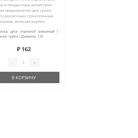
мм и посадочным диаметром
мм предназначен для сухого
 по различным строительным
риалам, включая кирпич,
ицу, бетон и тротуарную
иска:
диск отрезной алмазный
у. Турбо-вид диска
иска:
турбо
Диаметр:
125
печивает высокую
тивность и точнос..
₽ 162
-
+
В КОРЗИНУ