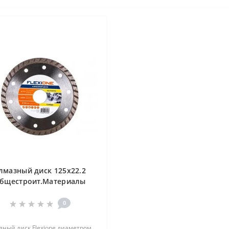
лмазный диск 125х22.2
бщестроит.Материалы
Flexiоne
0
зный диск Flexione диаметром