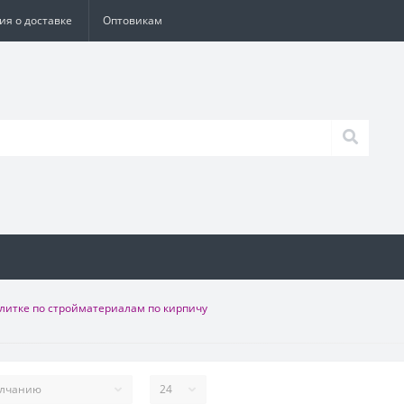
я о доставке
Оптовикам
литке по стройматериалам по кирпичу