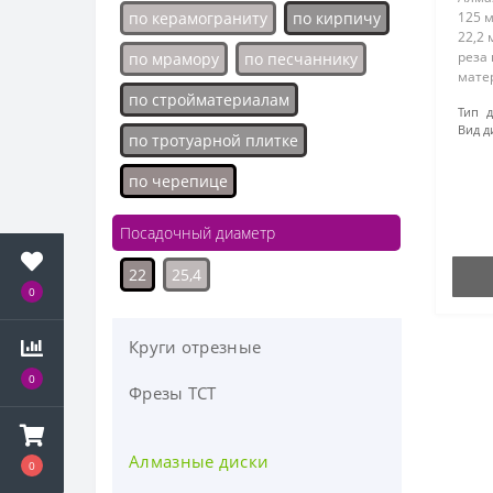
по керамограниту
по кирпичу
125 
22,2 
реза
по мрамору
по песчаннику
мате
череп
по стройматериалам
Тип д
плитк
Вид д
обес
по тротуарной плитке
эффек
по черепице
Посадочный диаметр
22
25,4
0
Круги отрезные
0
Фрезы ТСТ
Алмазные диски
0