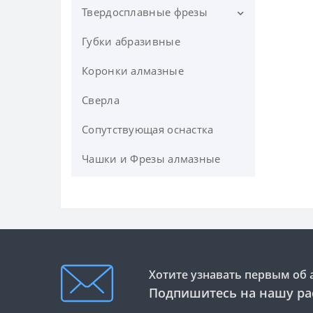
Твердосплавные фрезы
Губки абразивные
UNION TOOL .Однозаходные
твердосплавные фрезы с
Коронки алмазные
выбросом стружки вверх
Серия SF
Сверла
Короткая однозубая концевая
фреза для мягких металов
Сопутствующая оснастка
О-образная спиральная
Чашки и Фрезы алмазные
фреза (for Acrylic) СЕРИЯ 63-
500
Однозаходная «O»-образная
фреза с удалением стружки
вверх СЕРИЯ 63-700
(твердосплавная)
Хотите узнавать первым об 
Однозаходная «O»-образная
Подпишитесь на нашу ра
фреза с удалением стружки