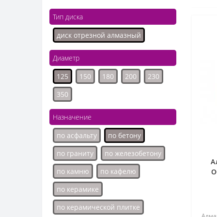
Тип диска
диск отрезной алмазный
Диаметр
125
150
180
200
230
350
Назначение
по асфальту
по бетону
по граниту
по железобетону
А
по камню
по кафелю
О
по керамике
по керамической плитке
Алма