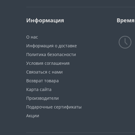
вниз СЕРИЯ 62-700
(твердосплавная)
Информация
Время
Однозаходная «О»-образная
прямая фреза СЕРИЯ 61-000
(твердосплавная)
О нас
Серия 122: Твердосплавные
Информация о доставке
двухзаходные фрезы KARCAN
Политика безопасности
Условия соглашения
Серия 13000: Спиральные
"О"-образные фрезы с
Связаться с нами
удалением стружки вверх
Возврат товара
(твердосплавные)
Карта сайта
Серия 258
Производители
TCT:Твердосплавные
Подарочные сертификаты
двухзаходные спиральные
компрессионные фрезы Z2+2
Акции
Серия Т.С.Т. 259
Двухзаходные