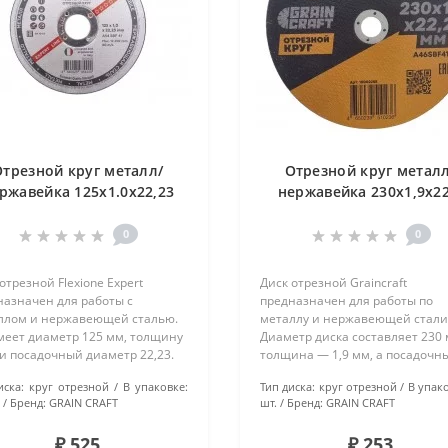
Отрезной круг металл/
Отрезной круг металл
ржавейка 125х1.0х22,23
нержавейка 230х1,9х22
4 SBF41 "Flexione Expert"
тип41 "Graicraft" 5 шт
уп. 25 шт.
0
0
отрезной Flexione Expert
Диск отрезной Graincraft
назначен для работы с
предназначен для работы по
ллом и нержавеющей сталью.
металлу и нержавеющей стали
меет диаметр 125 мм, толщину
Диаметр диска составляет 230 
и посадочный диаметр 22,23.
толщина — 1,9 мм, а посадочн
а диска прямая, а размер
диаметр — 22,2 мм. Этот тип д
иска:
круг отрезной
В упаковке:
Тип диска:
круг отрезной
В упак
 соответствует стандарту F 54.
относится к типу 41 и произво
Бренд:
GRAIN CRAFT
шт.
Бренд:
GRAIN CRAFT
отрезной диск идеально подх..
в Китае...
₽ 525
₽ 253