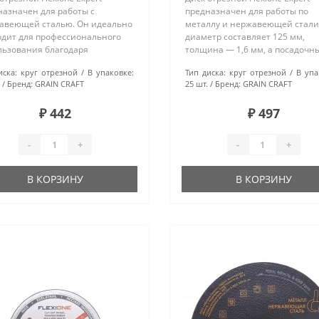
назначен для работы с
предназначен для работы по
авеющей сталью. Он идеально
металлу и нержавеющей стали.
одит для профессионального
диаметр составляет 125 мм,
льзования благодаря
толщина — 1,6 мм, а посадочн
ственным материалам: оксиду
диаметр — 22,23 мм. Этот отре
иска:
круг отрезной
В упаковке:
Тип диска:
круг отрезной
В упа
иния и надёжному
круг идеально подходит для
Бренд:
GRAIN CRAFT
25 шт.
Бренд:
GRAIN CRAFT
мерному связующему. Диаметр
профессионального использов
 составляет 125 м..
так как ..
₽ 442
₽ 497
-
+
-
+
В КОРЗИНУ
В КОРЗИНУ