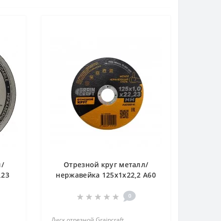
/
Отрезной круг металл/
,23
нержавейка 125х1х22,2 A60
SBF41 "Graincraft"уп. 25 шт.
0
Диск отрезной Graincraft