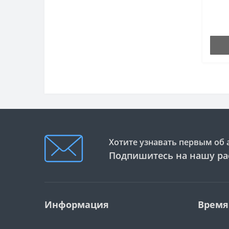
вверх СЕРИЯ 63-700
(твердосплавная)
Однозаходная «O»-образная
фреза с удалением стружки
вниз СЕРИЯ 62-700
(твердосплавная)
Однозаходная «О»-образная
прямая фреза СЕРИЯ 61-000
(твердосплавная)
Серия 122: Твердосплавные
Хотите узнавать первым об 
двухзаходные фрезы KARCAN
Подпишитесь на нашу ра
Серия 13000: Спиральные
"О"-образные фрезы с
удалением стружки вверх
(твердосплавные)
Информация
Время
Серия 258