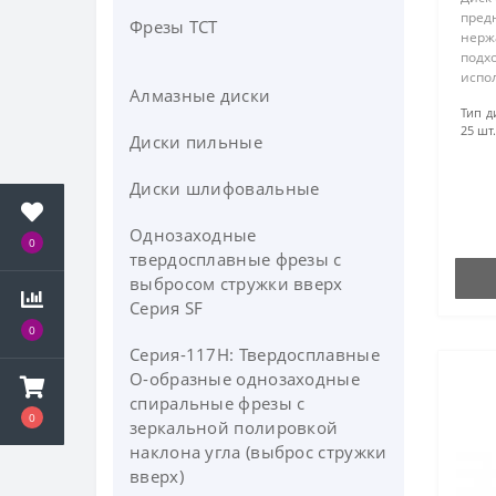
пред
Фрезы ТСТ
нерж
подх
испо
Алмазные диски
каче
Тип д
алюм
25 шт.
поли
Диски пильные
диска
Диски шлифовальные
Однозаходные
0
твердосплавные фрезы с
выбросом стружки вверх
Серия SF
0
Серия-117H: Твердосплавные
О-образные однозаходные
спиральные фрезы c
0
зеркальной полировкой
наклона угла (выброс стружки
вверх)