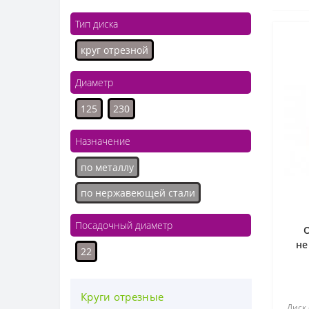
Тип диска
круг отрезной
Диаметр
125
230
Назначение
по металлу
по нержавеющей стали
Посадочный диаметр
не
22
A5
Круги отрезные
Диск 