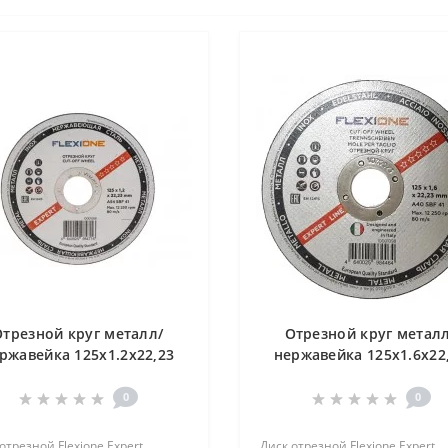
Отрезной круг металл/
Отрезной круг металл
ржавейка 125х1.2х22,23
нержавейка 125х1.6х22
4 SBF41 "Flexione Expert"
A40 SBF41 "Flexione
уп. 25 шт.
Expert"уп. 25 шт.
0
0
отрезной Flexione Expert
Диск отрезной Flexione Expert