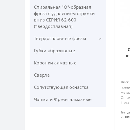
Спиральная "О"-образная
фреза с удалением стружки
вниз СЕРИЯ 62-600
(твердосплавная)
Твердосплавные фрезы
Губки абразивные
UNION TOOL .Однозаходные
не
твердосплавные фрезы с
A5
Коронки алмазные
выбросом стружки вверх
Серия SF
Сверла
Короткая однозубая концевая
Диск 
фреза для мягких металов
Сопутствующая оснастка
пред
мета
Он и
О-образная спиральная
Чашки и Фрезы алмазные
1 мм 
фреза (for Acrylic) СЕРИЯ 63-
Форм
500
Тип д
зерна
25 шт.
Этот 
Однозаходная «O»-образная
фреза с удалением стружки