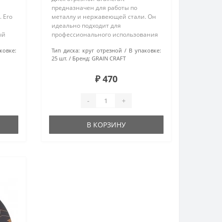
предназначен для работы по
 Его
металлу и нержавеющей стали. Он
идеально подходит для
ый
профессионального использования
зной
благодаря качественным
ковке:
Тип диска:
круг отрезной
В упаковке:
материалам: оксиду алюминия и
25 шт.
Бренд:
GRAIN CRAFT
ания,
надёжному полимерному
связующему. Диаметр диска
₽ 470
составляет ..
-
+
В КОРЗИНУ