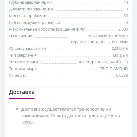
Глубина сверления, мм
44
Диаметр сверления, мм
8
Кол-во в коробке, шт
60
Кол-во режущих граней, шт
4
Максимальные обороты вращения (RPM)
2 500
Назначение
по керамограниту;по
керамике;по кафелю;по стеклу
Объем упаковки, м3
0,000045
Тип сверления
мокрый
Тип хвостовика
шестигранный (1/4HEX - E)
Торговая марка
TRIO-DIAMOND
УТ Вес, кг
0,0233
Доставка
Доставка осуществляется транспортными
компаниями. Оплата доставки при получении
груза.