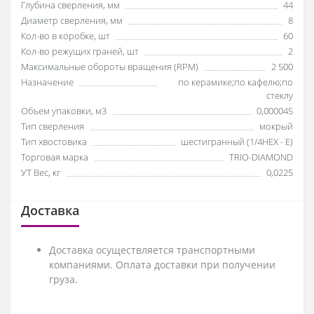
Глубина сверления, мм
44
Диаметр сверления, мм
8
Кол-во в коробке, шт
60
Кол-во режущих граней, шт
2
Максимальные обороты вращения (RPM)
2 500
Назначение
по керамике;по кафелю;по
стеклу
Объем упаковки, м3
0,000045
Тип сверления
мокрый
Тип хвостовика
шестигранный (1/4HEX - E)
Торговая марка
TRIO-DIAMOND
УТ Вес, кг
0,0225
Доставка
Доставка осуществляется транспортными
компаниями. Оплата доставки при получении
груза.