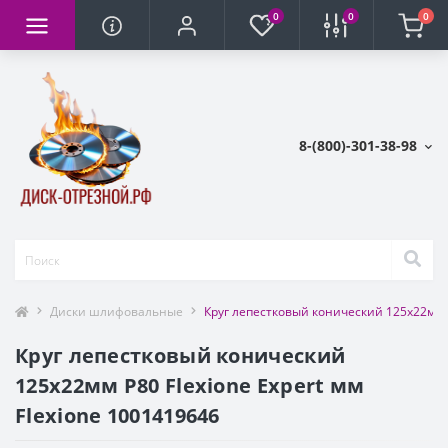
0
0
0
8-(800)-301-38-98
Диски шлифовальные
Круг лепестковый конический 125х22мм Р
Круг лепестковый конический
125х22мм Р80 Flexiоne Expert мм
Flexione 1001419646