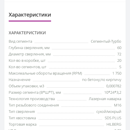
Характеристики
ХАРАКТЕРИСТИКИ
Вид сегмента
Сегментый-Турбо
Глубина сверления, мм
60
Диаметр сверления, мм
72
Кол-во в коробке, шт
20
Кол-во сегментов, шт
5
Максимальные обороты вращения (RPM)
1 750
Назначение
по бетону;по кирпичу
Объем упаковки, м3
0,000782
Размер сегмента (В*Ш*Т), мм
10*24*3,2
Технология производства
Лазерная наварка
Тип резьбового соединения
М16
Тип сверления
сухой/мокрый
Тип хвостовика
SDS PLUS
Торговая марка
HILBERG