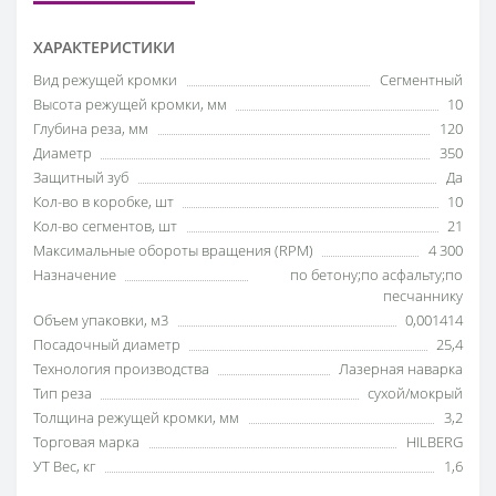
ХАРАКТЕРИСТИКИ
Вид режущей кромки
Сегментный
Высота режущей кромки, мм
10
Глубина реза, мм
120
Диаметр
350
Защитный зуб
Да
Кол-во в коробке, шт
10
Кол-во сегментов, шт
21
Максимальные обороты вращения (RPM)
4 300
Назначение
по бетону;по асфальту;по
песчаннику
Объем упаковки, м3
0,001414
Посадочный диаметр
25,4
Технология производства
Лазерная наварка
Тип реза
сухой/мокрый
Толщина режущей кромки, мм
3,2
Торговая марка
HILBERG
УТ Вес, кг
1,6