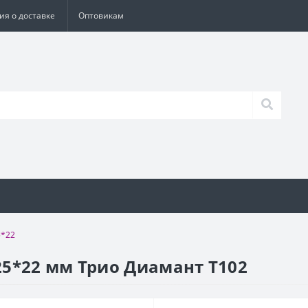
я о доставке
Оптовикам
5*22
5*22 мм Трио Диамант T102