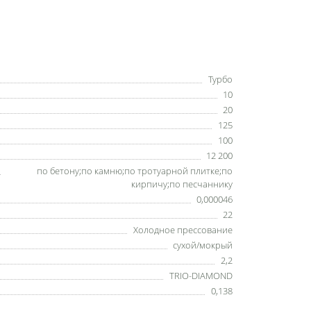
Турбо
10
20
125
100
12 200
по бетону;по камню;по тротуарной плитке;по
кирпичу;по песчаннику
0,000046
22
Холодное прессование
сухой/мокрый
2,2
TRIO-DIAMOND
0,138