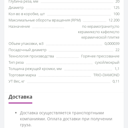
Глубина реза, мм
20
Диаметр
125
Кол-во в коробке, шт
100
Максимальные обороты вращения (RPM)
12 200
Назначение
по керамограниту;по
керамике;по кафелю;по
керамической плитке
Объем упаковки, м3
0,000039
Посадочный диаметр
22
Технология производства
Горячее прессование
Тип реза
сухой/мокрый
Толщина режущей кромки, мм
1,1
Торговая марка
TRIO-DIAMOND
УТ Вес, кг
0,11
Доставка
Доставка осуществляется транспортными
компаниями. Оплата доставки при получении
груза.