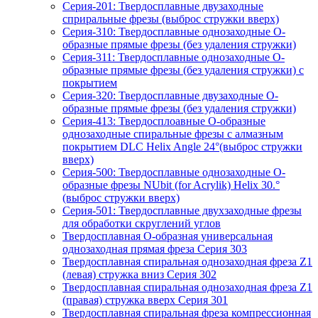
Серия-201: Твердосплавные двузаходные
сприральные фрезы (выброс стружки вверх)
Серия-310: Твердосплавные однозаходные О-
образные прямые фрезы (без удаления стружки)
Серия-311: Твердосплавные однозаходные О-
образные прямые фрезы (без удаления стружки) с
покрытием
Серия-320: Твердосплавные двузаходные О-
образные прямые фрезы (без удаления стружки)
Серия-413: Твердосплоавные О-образные
однозаходные спиральные фрезы с алмазным
покрытием DLC Helix Angle 24°(выброс стружки
вверх)
Серия-500: Твердосплавные однозаходные О-
образные фрезы NUbit (for Acrylik) Helix 30.°
(выброс стружки вверх)
Серия-501: Твердосплавные двухзаходные фрезы
для обработки скруглений углов
Твердосплавная О-образная универсальная
однозаходная прямая фреза Серия 303
Твердосплавная спиральная однозаходная фреза Z1
(левая) стружка вниз Серия 302
Твердосплавная спиральная однозаходная фреза Z1
(правая) стружка вверх Серия 301
Твердосплавная спиральная фреза компрессионная