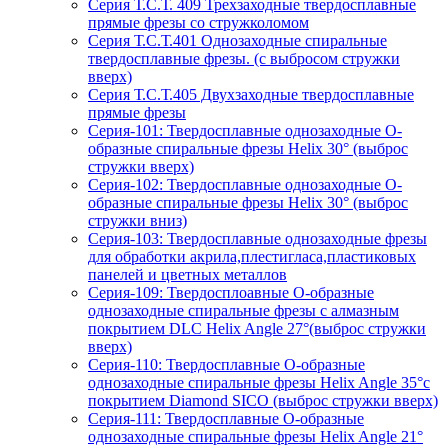
Серия Т.С.Т. 409 Трехзаходные твердосплавные
прямые фрезы со стружколомом
Серия Т.С.Т.401 Однозаходные спиральные
твердосплавные фрезы. (с выбросом стружки
вверх)
Серия Т.С.Т.405 Двухзаходные твердосплавные
прямые фрезы
Серия-101: Твердосплавные однозаходные О-
образные спиральные фрезы Helix 30° (выброс
стружки вверх)
Серия-102: Твердосплавные однозаходные О-
образные спиральные фрезы Helix 30° (выброс
стружки вниз)
Серия-103: Твердосплавные однозаходные фрезы
для обработки акрила,плестигласа,пластиковых
панелей и цветных металлов
Серия-109: Твердосплоавные О-образные
однозаходные спиральные фрезы с алмазным
покрытием DLC Helix Angle 27°(выброс стружки
вверх)
Серия-110: Твердосплавные О-образные
однозаходные спиральные фрезы Helix Angle 35°с
покрытием Diamond SICO (выброс стружки вверх)
Серия-111: Твердосплавные О-образные
однозаходные спиральные фрезы Helix Angle 21°