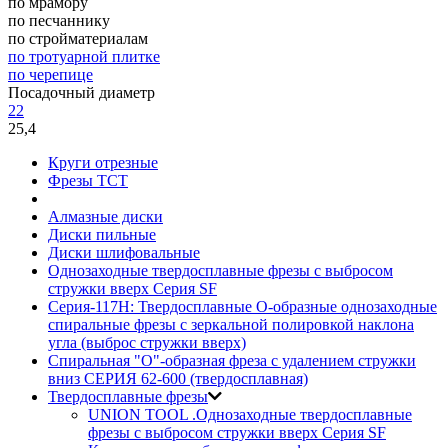
по мрамору
по песчаннику
по стройматериалам
по тротуарной плитке
по черепице
Посадочный диаметр
22
25,4
Круги отрезные
Фрезы ТСТ
Алмазные диски
Диски пильные
Диски шлифовальные
Однозаходные твердосплавные фрезы с выбросом
стружки вверх Серия SF
Серия-117H: Твердосплавные О-образные однозаходные
спиральные фрезы c зеркальной полировкой наклона
угла (выброс стружки вверх)
Спиральная "О"-образная фреза с удалением стружки
вниз СЕРИЯ 62-600 (твердосплавная)
Твердосплавные фрезы
UNION TOOL .Однозаходные твердосплавные
фрезы с выбросом стружки вверх Серия SF